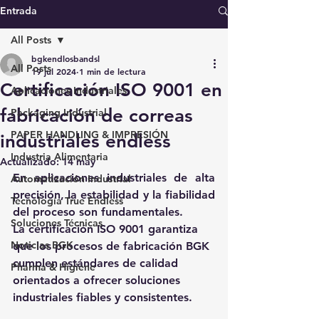
Entrada
All Posts
bgkendlosbandsl
All Posts
19 jul 2024
1 min de lectura
Certificación ISO 9001 en
Aplicaciones Industriales
fabricación de correas
Packaging Industrial
PAPER HANDLING & IMPRESIÓN
industriales endless
Industria Alimentaria
Actualizado:
14 may
En aplicaciones industriales de alta 
Automatización Industrial
precisión, la estabilidad y la fiabilidad 
Tecnología True Endless
del proceso son fundamentales.
Soluciones Técnicas
La certificación ISO 9001 garantiza 
Noticias BGK
que los procesos de fabricación BGK 
cumplen estándares de calidad 
Pharma & Higiene
orientados a ofrecer soluciones 
industriales fiables y consistentes.