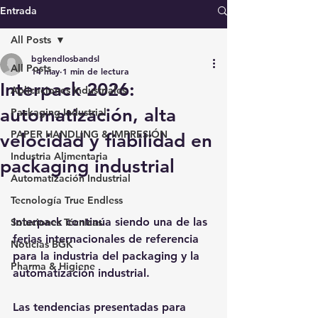
Entrada
All Posts
bgkendlosbandsl
All Posts
14 may
1 min de lectura
Interpack 2026:
Aplicaciones Industriales
automatización, alta
Packaging Industrial
PAPER HANDLING & IMPRESIÓN
velocidad y fiabilidad en
Industria Alimentaria
packaging industrial
Automatización Industrial
Tecnología True Endless
Interpack continúa siendo una de las 
Soluciones Técnicas
ferias internacionales de referencia 
Noticias BGK
para la industria del packaging y la 
Pharma & Higiene
automatización industrial.
Las tendencias presentadas para 