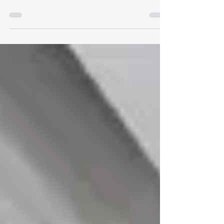
aplicaciones industriales, las vibraciones y el
desgaste prematuro de las correas generan
problemas de estabilidad, mantenimiento
frecuente y paradas no deseadas.
Especialmente en líneas de alta velocidad,
packaging y transporte sincronizado, el
comportamiento de la correa influye
directamente en la precisión y fiabilidad del
proceso. Problemas frecuentes en sistemas de
transporte industrial ❌ Vibraciones ❌ Desgaste
irregular ❌ Ajuste